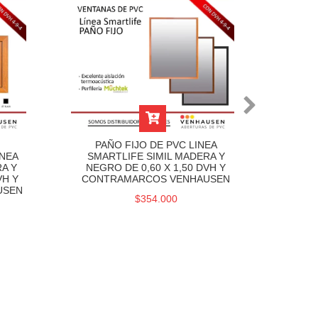
PAÑO FIJO DE PVC LINEA
PA
INEA
SMARTLIFE SIMIL MADERA Y
SMAR
A Y
NEGRO DE 0,60 X 1,50 DVH Y
NEGR
VH Y
CONTRAMARCOS VENHAUSEN
DE 
USEN
$354.000