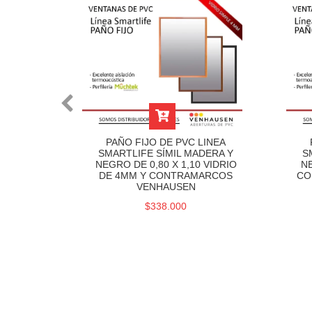
JE
PAÑO FIJO DE PVC LINEA
 LINEA
SMARTLIFE SÍMIL MADERA Y
S
ERA Y
NEGRO DE 0,80 X 1,10 VIDRIO
NE
 VIDRIO
DE 4MM Y CONTRAMARCOS
CO
ARCOS
VENHAUSEN
$338.000