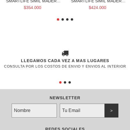
SMARTLIFE SIMIL MADERA
SMARTLIFE SIMIL MADERA
Y NEGRO DE 0,60 X 1,50
Y NEGRO DE 1,50 X 0,90
$354.000
$424.000
DVH Y CONTRAMARCOS
DVH Y CONTRAMARCOS
VENHAUSEN
VENHAUSEN
LLEGAMOS CADA VEZ A MAS LUGARES
CONSULTA POR LOS COSTOS DE ENVIO Y ENVIOS AL INTERIOR
NEWSLETTER
REDES SOCIALES