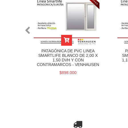
LINEA
PATAGÓNICA DE PVC LINEA
P
 1,80 X
SMARTLIFE BLANCO DE 2,00 X
SM
RCOS -
1,50 DVH Y CON
1,
CONTRAMARCOS - VENHAUSEN
$898.000