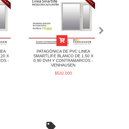
NEA
PATAGÓNICA DE PVC LINEA
PAT
20 X
SMARTLIFE BLANCO DE 1,50 X
SMAR
OS -
0,90 DVH Y CONTRAMARCOS -
0,90
VENHAUSEN
VE
$532.000