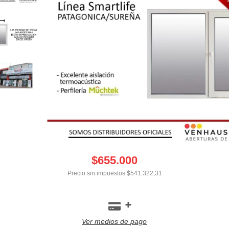
$655.000
Precio sin impuestos
$541.322,31
Ver medios de pago